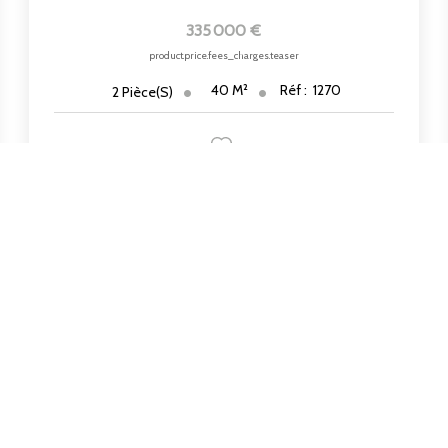
335 000 €
product.price.fees_charges.teaser
40
M²
Réf :
1270
2
Pièce(s)