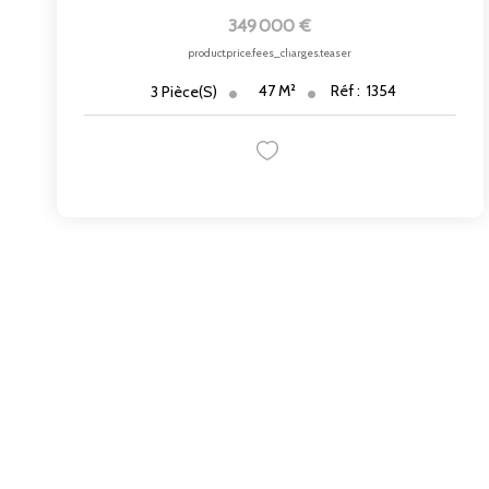
349 000 €
product.price.fees_charges.teaser
47
M²
Réf :
1354
3
Pièce(s)