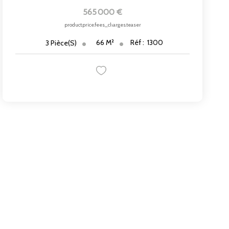
565 000 €
product.price.fees_charges.teaser
66
M²
Réf :
1300
3
Pièce(s)