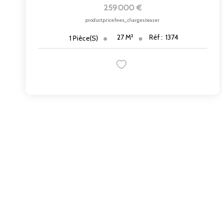
259 000 €
product.price.fees_charges.teaser
27
M²
Réf :
1374
1
Pièce(s)