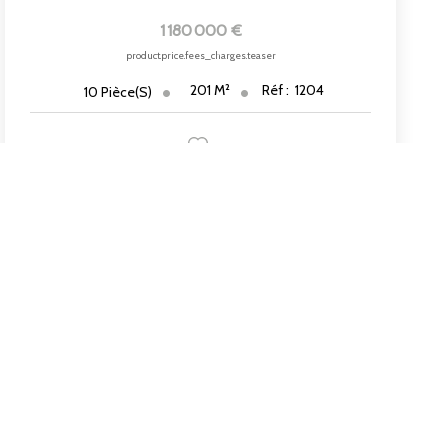
1 180 000 €
product.price.fees_charges.teaser
201
M²
Réf :
1204
10
Pièce(s)