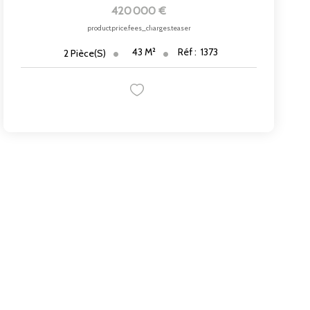
420 000 €
product.price.fees_charges.teaser
43
M²
Réf :
1373
2
Pièce(s)