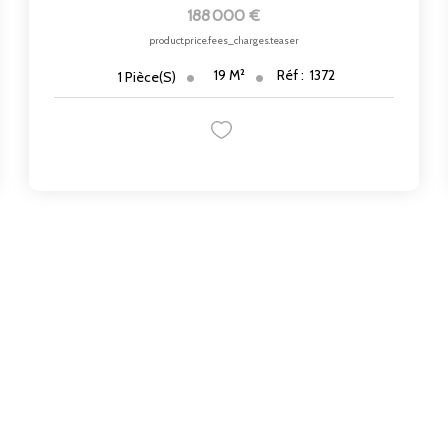
188 000 €
product.price.fees_charges.teaser
19
M²
Réf :
1372
1
Pièce(s)