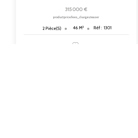
315 000 €
product.price.fees_charges.teaser
46
M²
Réf :
1301
2
Pièce(s)