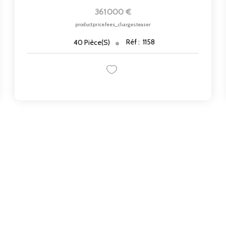
361 000 €
product.price.fees_charges.teaser
Réf :
1158
40
Pièce(s)