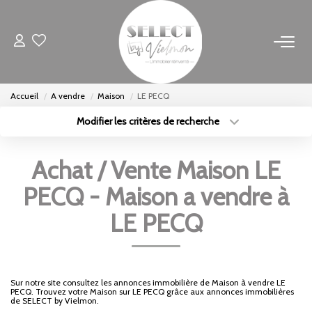
NOS BIENS
Accueil
A vendre
Maison
LE PECQ
Acheter
Modifier les critères de recherche
Louer
Type de transaction
Localisation
Acheter
Localisation
Biens Vendus
Achat / Vente Maison LE
Type de bien
Sélectionnez...
Surface min
PECQ - Maison a vendre à
ESTIMER
Budget max
Plus de critères
LE PECQ
FAIRE GÉRER
Créer une alerte
INVESTISSEURS
Sur notre site consultez les annonces immobilière de Maison à vendre LE
PECQ. Trouvez votre Maison sur LE PECQ grâce aux annonces immobilières
de SELECT by Vielmon.