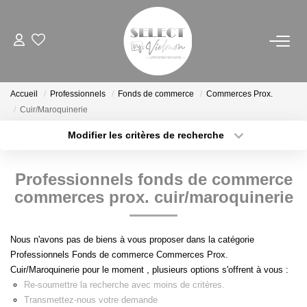
NOS BIENS
Accueil
Professionnels
Fonds de commerce
Commerces Prox.
Acheter
Cuir/Maroquinerie
Louer
Modifier les critères de recherche
Biens Vendus
Localisation
Type de transaction
Surface min
Professionnels fonds de commerce
Type de bien
ESTIMER
commerces prox. cuir/maroquinerie
Plus de critères
Budget max
FAIRE GÉRER
Créer une alerte
Nous n'avons pas de biens à vous proposer dans la catégorie
Professionnels Fonds de commerce Commerces Prox.
Cuir/Maroquinerie pour le moment , plusieurs options s'offrent à vous :
INVESTISSEURS
Re-soumettre la recherche avec moins de critères.
Transmettez-nous votre demande