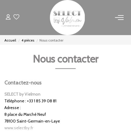
NOS BIENS
Accueil
4 pièces
Nous contacter
Acheter
Louer
Nous contacter
Biens Vendus
Contactez-nous
ESTIMER
SELECT by Vielmon
FAIRE GÉRER
Téléphone :
+33 1 85 39 08 81
Adresse :
8 place du Marché Neuf
INVESTISSEURS
78100
Saint-Germain-en-Laye
www.selectby.fr